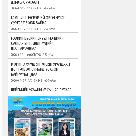
ДЭМЖИХ УУЛЗАЛТ
2026-04-15 14:49 GMT+8
| 508 удаа
ГАМШИГТ ТЭСВЭРТЭЙ ОРОН НУТАГ
СУРГАЛТ БОЛЖ БАЙНА
2026-04-14 14:48 GMT+8
| 448 удаа
ГОВИЙН БҮСИЙН ЭРҮҮЛ МЭНДИЙН
САЛБАРЫН ШИЛДГҮҮДИЙГ
ШАЛГАРУУЛЛАА
2026-04-11 14:46 GMT+8
| 352 удаа
МОРИН ХУУРЧДЫН УЛСЫН УРАЛДААН
ЦОГТ-ОВОО СУМАНД ЗОХИОН
БАЙГУУЛАГДЛАА
2026-04-09 14:43 GMT+8
| 460 удаа
НИЙГМИЙН УХААНЫ УЛСЫН 28 ДУГААР
ОЛИМПИАД ӨМНӨГОВЬ АЙМАГТ ЭХЭЛЛЭЭ
2026-04-08 14:40 GMT+8
| 388 удаа
ЖИЖИГ, ДУНД ҮЙЛДВЭРИЙГ ХӨГЖҮҮЛЭХ
САНГААС ХӨНГӨЛӨЛТТЭЙ ЗЭЭЛ ОЛГОХ ТӨСӨЛ
ХҮЛЭЭН АВЧ ЭХЭЛЛЭЭ
2026-04-06 13:50 GMT+8
| 652 удаа