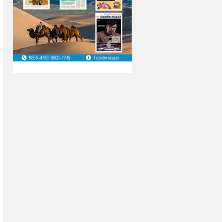
“ИХ ГОВИЙН ХАВРЫН БАЯР-2026” АРГА
ХЭМЖЭЭ БОЛЛОО
2026-04-05 13:48 GMT+8
| 388 удаа
СОНГОН ШАЛГАРУУЛАЛТЫН ЗАР
2026-04-02 13:46 GMT+8
| 332 удаа
СОЁЛ, УРЛАГ, АЯЛАЛ ЖУУЛЧЛАЛ,
ЗАЛУУЧУУДЫН САЛБАРЫН “ХАМТЫН
ХӨГЖИЛ” НЭГДСЭН ЗӨВЛӨГӨӨН БОЛЖ БАЙНА
2026-03-30 13:44 GMT+8
| 312 удаа
ДЭЛХИЙН ЭМЧ НАРЫН ЭРХИЙГ
ХАМГААЛАХ ӨДРИЙГ ТЭМДЭГЛЭН
ӨНГӨРҮҮЛЖ БАЙНА
2026-03-28 13:41 GMT+8
| 396 удаа
“ГОВИЙН ЖОНОН-2026” ХҮҮХДИЙН
БҮЖГИЙН НААДАМ ЭХЭЛЛЭЭ
2026-03-27 13:39 GMT+8
| 412 удаа
ХАМТЫН АЖИЛЛАГААНЫ САНАМЖ
БИЧИГ БАЙГУУЛЛАА
2026-03-25 13:37 GMT+8
| 296 удаа
ӨМНӨГОВЬ АЙМГИЙН ХАНБОГД СУМАНД
ЦАГДААГИЙН ТАСГИЙН ШИНЭ БАЙР