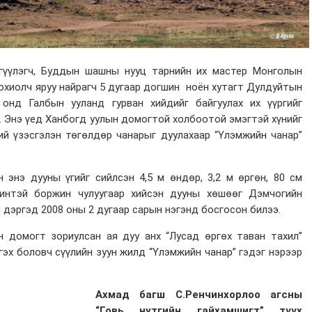
гүүлэгч, Буддын шашны нууц тарнийн их мастер Монголын
зохиолч яруу найрагч 5 дугаар догшин ноён хутагт Дулдуйтын
онд Галбын ууланд гурван хийдийг байгуулах их үүргийг
. Энэ үед Ханбогд уулын домогтой холбоотой эмэгтэй хүнийг
ий үзэсгэлэн төгөлдөр чанарыг дуулахаар “Үлэмжийн чанар”
 энэ дууны үгийг сийлсэн 4,5 м өндөр, 3,2 м өргөн, 80 см
жинтэй боржин чулуугаар хийсэн дууны хөшөөг Дэмчогийн
 дэргэд 2008 оны 2 дугаар сарын нэгэнд босгосон билээ.
н домогт зориулсан ая дуу анх “Лусад өргөх таван тахил”
гэх боловч сүүлийн зуун жилд “Үлэмжийн чанар” гэдэг нэрээр
Ахмад багш С.Ренчинхорлоо агсны
“Говь нутгийн гайхамшигт” түүх