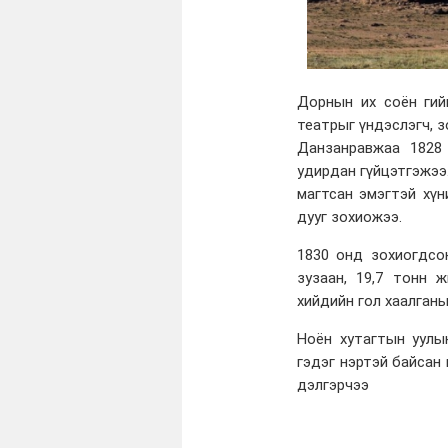
Дорнын их соён гий
театрыг үндэслэгч, 
Данзанравжаа 1828 
удирдан гүйцэтгэжээ
магтсан эмэгтэй хүн
дууг зохиожээ.
1830 онд зохиогдсон
зузаан, 19,7 тонн 
хийдийн гол хаалганы
Ноён хутагтын уулы
гэдэг нэртэй байсан 
дэлгэрчээ