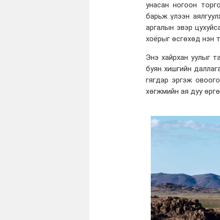
унасан ногоон торг
барьж үлээн аялгуул
аргалын эвэр цухуйс
хоёрыг өсгөхөд нэн 
Энэ хайрхан уулыг т
буян хишгийн даллаг
гягдар эргэж овоого
хөгжмийн ая дуу өргө