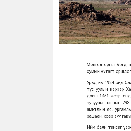
Монгол орны Богд н
сумын нутагт оршдог
Урьд нь 1924 онд ба
тус уулын нэрээр Х
дээш 1451 метр өнд
чулууны насныг 293
амьтдын яс, ургамлы
рашаан, хоёр зуу гар
Ийм баян тансаг үзэ