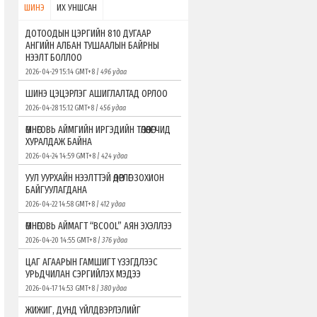
ШИНЭ
ИХ УНШСАН
ДОТООДЫН ЦЭРГИЙН 810 ДУГААР
АНГИЙН АЛБАН ТУШААЛЫН БАЙРНЫ
НЭЭЛТ БОЛЛОО
2026-04-29 15:14 GMT+8
| 496 удаа
ШИНЭ ЦЭЦЭРЛЭГ АШИГЛАЛТАД ОРЛОО
2026-04-28 15:12 GMT+8
| 456 удаа
ӨМНӨГОВЬ АЙМГИЙН ИРГЭДИЙН ТӨЛӨӨЛӨГЧИД
ХУРАЛДАЖ БАЙНА
2026-04-24 14:59 GMT+8
| 424 удаа
УУЛ УУРХАЙН НЭЭЛТТЭЙ ӨДӨРЛӨГ ЗОХИОН
БАЙГУУЛАГДАНА
2026-04-22 14:58 GMT+8
| 412 удаа
ӨМНӨГОВЬ АЙМАГТ “ВСOOL” АЯН ЭХЭЛЛЭЭ
2026-04-20 14:55 GMT+8
| 376 удаа
ЦАГ АГААРЫН ГАМШИГТ ҮЗЭГДЛЭЭС
УРЬДЧИЛАН СЭРГИЙЛЭХ МЭДЭЭ
2026-04-17 14:53 GMT+8
| 380 удаа
ЖИЖИГ, ДУНД ҮЙЛДВЭРЛЭЛИЙГ