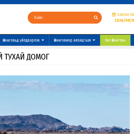
БААСАН ГА
2026/08/
Өмнөговьд үйлдвэрлэв
Өмнөговиор аялацгаая
Эко Өмнөговь
Й ТУХАЙ ДОМОГ