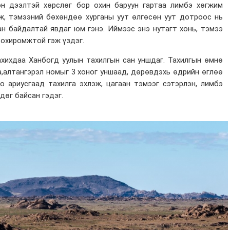
он дээлтэй хөрслөг бор охин баруун гартаа лимбэ хөгжим
ж, тэмээний бөхөндөө хурганы уут өлгөсөн уут дотроос нь
ан байдалтай явдаг юм гэнэ. Иймээс энэ нутагт хонь, тэмээ
тохиромжтой гэж үздэг.
ахихдаа Ханбогд уулын тахилгын сан уншдаг. Тахилгын өмнө
а,алтангэрэл номыг 3 хоног уншаад, дөрөвдэхь өдрийн өглөө
о ариусгаад тахилга эхлэж, цагаан тэмээг сэтэрлэн, лимбэ
дөг байсан гэдэг.