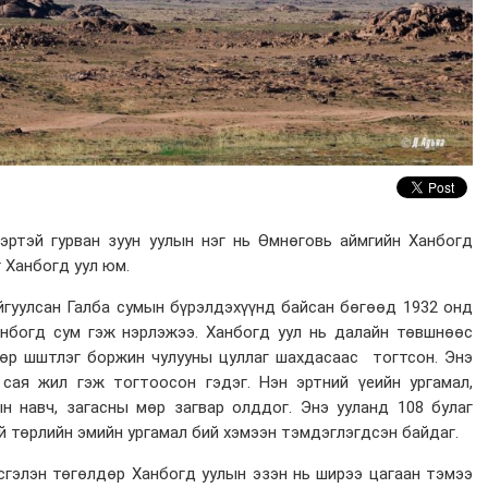
эртэй гурван зуун уулын нэг нь Өмнөговь аймгийн Ханбогд
 Ханбогд уул юм.
йгуулсан Галба сумын бүрэлдэхүүнд байсан бөгөөд 1932 онд
анбогд сум гэж нэрлэжээ. Ханбогд уул нь далайн төвшнөөс
өр шштлэг боржин чулууны цуллаг шахдасаас тогтсон. Энэ
 сая жил гэж тогтоосон гэдэг. Нэн эртний үеийн ургамал,
н навч, загасны мөр загвар олддог. Энэ ууланд 108 булаг
уй төрлийн эмийн ургамал бий хэмээн тэмдэглэгдсэн байдаг.
сгэлэн төгөлдөр Ханбогд уулын эзэн нь ширээ цагаан тэмээ