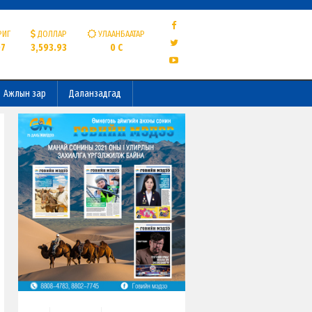
РИГ
ДОЛЛАР
УЛААНБААТАР
07
3,593.93
0 C
Ажлын зар
Даланзадгад