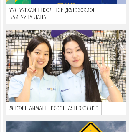
УУЛ УУРХАЙН НЭЭЛТТЭЙ ӨДӨРЛӨГ ЗОХИОН
БАЙГУУЛАГДАНА
ӨМНӨГОВЬ АЙМАГТ “ВСOOL” АЯН ЭХЭЛЛЭЭ