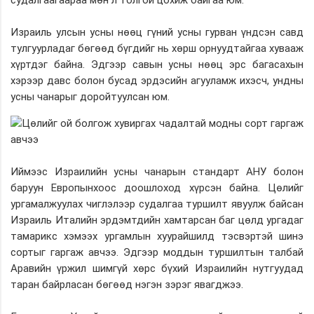
Израиль улсын усны нөөц гүний усны гурван үндсэн савд
тулгуурладаг бөгөөд бүгдийг нь хөрш орнуудтайгаа хувааж
хүртдэг байна. Эдгээр савын усны нөөц эрс багасахын
хэрээр давс болон бусад эрдэсийн агууламж ихэсч, ундны
усны чанарыг доройтуулсан юм.
Иймээс Израилийн усны чанарын стандарт АНУ болон
баруун Европынхоос доошлоход хүрсэн байна. Цөлийг
ургамалжуулах чиглэлээр судалгаа туршилт явуулж байсан
Израиль Италийн эрдэмтдийн хамтарсан баг цөлд ургадаг
тамарикс хэмээх ургамлын хуурайшилд тэсвэртэй шинэ
сортыг гаргаж авчээ. Эдгээр моддын туршилтын талбай
Аравийн үржил шимгүй хөрс бүхий Израилийн нутгуудад
таран байрласан бөгөөд нэгэн зэрэг явагджээ.