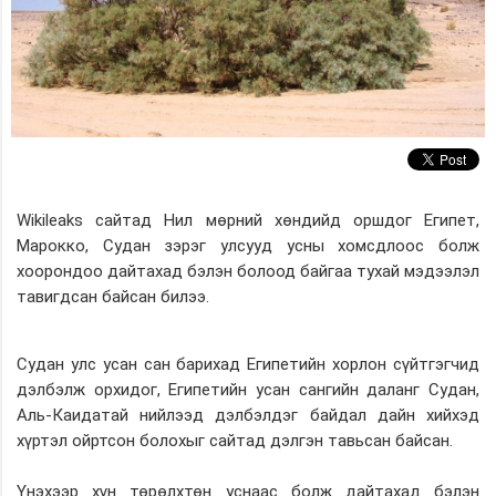
Wikileaks сайтад Нил мөрний хөндийд оршдог Египет,
Марокко, Судан зэрэг улсууд усны хомсдлоос болж
хоорондоо дайтахад бэлэн болоод байгаа тухай мэдээлэл
тавигдсан байсан билээ.
Судан улс усан сан барихад Египетийн хорлон сүйтгэгчид
дэлбэлж орхидог, Египетийн усан сангийн даланг Судан,
Аль-Каидатай нийлээд дэлбэлдэг байдал дайн хийхэд
хүртэл ойртсон болохыг сайтад дэлгэн тавьсан байсан.
Үнэхээр хүн төрөлхтөн уснаас болж дайтахад бэлэн