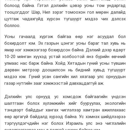
болоод байна. Гэтэл дэлхийн цэвэр усны том ундаргад
тооцогддог Шар, Нил зэрэг томоохон гол мөрөн далайд
цутгаж чадахгүйд хүрсэн түгшүүрт мэдээ чих дэлсэх
боллоо.
Усны гачаалд хүргэж байгаа өөр нэг асуудал бол
бохирдолт юм. Эх газрын цэнгэг усны бараг тал хувь нь
ямар нэг хэмжээгээр бохирдсон байна. Дэлхий дээр өдөрт
10-20 мянган хүүхэд устай холбоотой янз бүрийн өвчний
улмаас нас барж байна. Хойд Хятадын гүний усны түвшин
дөрвөн метрээр доошилсон нь бидний хувьд түгшүүрт
мэдээ юм. Гүний усан сангийн хил хязгаар улс орнуудын
газар нутгийн зааг хэмжээстэй давхацдаггүй аж.
Дэлхийн улс орнууд ус хомсдож байгаагийн үндсэн
шалтгаан болох хүлэмжийн хийг бууруулах, экологийн
тэнцвэрт байддыг хангах чиглэлээр хамтран ажиллахаас
өөр аргагүй байдалд хүрээд байна. Ус хэмнэх шийдлээрээ
тэргүүлдэгчдийн нэг болох Израиль улс энэ чиглэлийн
судалгаагаараа мөн л толгой цохиж байгаа юм.