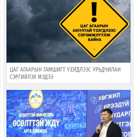
ЦАГ АГААРЫН ГАМШИГТ ҮЗЭГДЛЭЭС УРЬДЧИЛАН
СЭРГИЙЛЭХ МЭДЭЭ