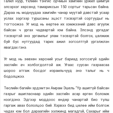
Галил нуур, Үхлийн тэнгис орчмын хамгийн үржил шимгүй
элсэрхэг хөрсөнд тамариксын 150 сортыг тарьсан байна.
Дараа нь моднуудаа хамгийн чанар муутай давстай усаар
услах зэргээр туршсаны эцэст тэсвэртэй сортуудыг нь
тогтоожээ. Уг мод нь өөртөө их хэмжээний давс агуулж
байсан ч ургах чадвартай юм байна. Элсэнд ургадаг
тэсвэртэй энэ ургамлыг улам тэсвэртэй болгох, цөлжиж
буй бус нутгуудад тарих ажил зогсолтгүй үргэлжлэн
явагдах гэнэ.
Уг мод нь зөвхөн хөрсний усыг бариад зогсохгүй эдийн
засгийн ач холбогдолтой аж. Угаас суусан газраасаа
шороо атгаж босдог израильчууд энэ талыг нь ч
бодолцжээ.
Төслийн багийн эрдэмтэн Амрам Эшель "Үр ашиггүй байсан
газрыг ашигласнаар эдийн засгийн асар өргөн боломж
нээгдэнэ. Эдгээр моддоос өндөр чанартай био түлш
гаргаж авах бололцоо бий. Хэрвээ бид цөлөө ийм болгож
чадах юм бол дараагийн ээлжинд магадгүй, Сахарыг ийм