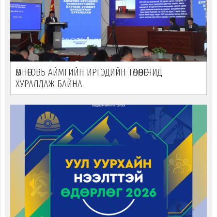
ӨМНӨГОВЬ АЙМГИЙН ИРГЭДИЙН ТӨЛӨӨЛӨГЧИД
ХУРАЛДАЖ БАЙНА