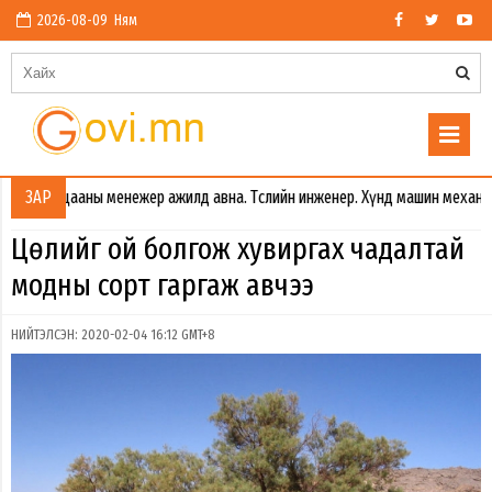
2026-08-09 Ням
ааны менежер ажилд авна. Төслийн инженер. Хүнд машин механизмын цахилг
ЗАР
Цөлийг ой болгож хувиргах чадалтай
модны сорт гаргаж авчээ
НИЙТЭЛСЭН: 2020-02-04 16:12 GMT+8