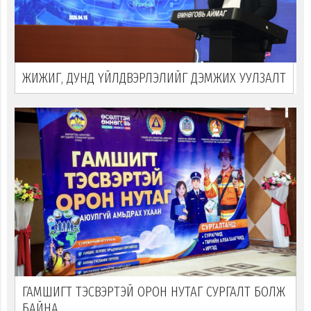
ЖИЖИГ, ДУНД ҮЙЛДВЭРЛЭЛИЙГ ДЭМЖИХ УУЛЗАЛТ
ГАМШИГТ ТЭСВЭРТЭЙ ОРОН НУТАГ СУРГАЛТ БОЛЖ
БАЙНА