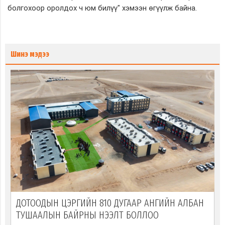
болгохоор оролдох ч юм билүү" хэмээн өгүүлж байна.
Шинэ мэдээ
ДОТООДЫН ЦЭРГИЙН 810 ДУГААР АНГИЙН АЛБАН
ТУШААЛЫН БАЙРНЫ НЭЭЛТ БОЛЛОО