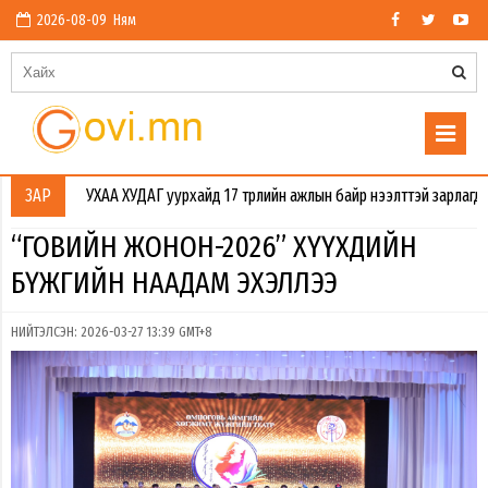
2026-08-09 Ням
УХАА ХУДАГ уурхайд 17 төрлийн ажлын байр нээлттэй зарлагдлаа. Өмнөго
ЗАР
“ГОВИЙН ЖОНОН-2026” ХҮҮХДИЙН
БҮЖГИЙН НААДАМ ЭХЭЛЛЭЭ
НИЙТЭЛСЭН: 2026-03-27 13:39 GMT+8