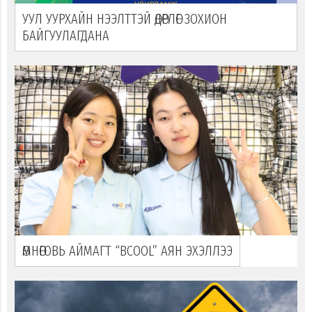
УУЛ УУРХАЙН НЭЭЛТТЭЙ ӨДӨРЛӨГ ЗОХИОН
БАЙГУУЛАГДАНА
ӨМНӨГОВЬ АЙМАГТ “ВСOOL” АЯН ЭХЭЛЛЭЭ