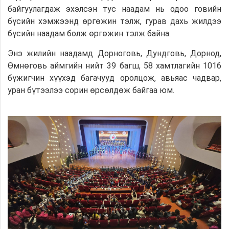
байгуулагдаж эхэлсэн тус наадам нь одоо говийн
бүсийн хэмжээнд өргөжин тэлж, гурав дахь жилдээ
бүсийн наадам болж өргөжин тэлж байна.
Энэ жилийн наадамд Дорноговь, Дундговь, Дорнод,
Өмнөговь аймгийн нийт 39 багш, 58 хамтлагийн 1016
бүжигчин хүүхэд багачууд оролцож, авьяас чадвар,
уран бүтээлээ сорин өрсөлдөж байгаа юм.