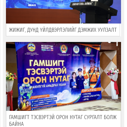
ЖИЖИГ, ДУНД ҮЙЛДВЭРЛЭЛИЙГ ДЭМЖИХ УУЛЗАЛТ
ГАМШИГТ ТЭСВЭРТЭЙ ОРОН НУТАГ СУРГАЛТ БОЛЖ
БАЙНА