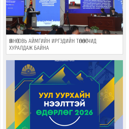
ӨМНӨГОВЬ АЙМГИЙН ИРГЭДИЙН ТӨЛӨӨЛӨГЧИД
ХУРАЛДАЖ БАЙНА