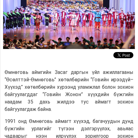
Өмнөговь аймгийн Засаг даргын үйл ажиллагааны
“Өсөлттэй-Өмнөговь” хөтөлбөрийн “Говийн ирээдүй–
Хүүхэд” хөтөлбөрийн хүрээнд уламжлал болон зохион
байгуулагддаг “Говийн Жонон” хүүхдийн бүжгийн
наадам 35 дахь жилдээ тус аймагт зохион
байгуулагдаж байна.
1991 онд Өмнөговь аймагт хүүхэд, багачуудын дунд
бүжгийн урлагийг түгээн дэлгэрүүлэх, авьяас
чадварыг нээн илрүүлэх зорилгоор зохион