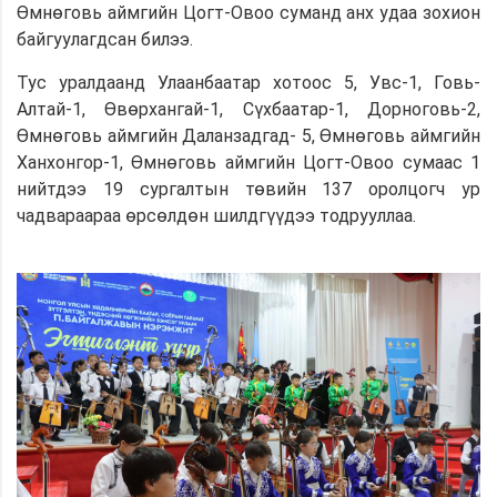
Өмнөговь аймгийн Цогт-Овоо суманд анх удаа зохион
байгуулагдсан билээ.
Тус уралдаанд Улаанбаатар хотоос 5, Увс-1, Говь-
Алтай-1, Өвөрхангай-1, Сүхбаатар-1, Дорноговь-2,
Өмнөговь аймгийн Даланзадгад- 5, Өмнөговь аймгийн
Ханхонгор-1, Өмнөговь аймгийн Цогт-Овоо сумаас 1
нийтдээ 19 сургалтын төвийн 137 оролцогч ур
чадвараараа өрсөлдөн шилдгүүдээ тодрууллаа.