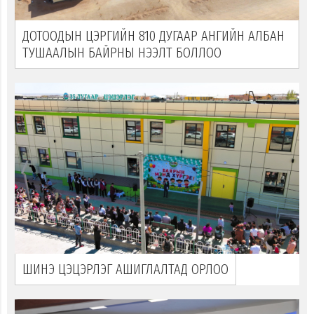
ДОТООДЫН ЦЭРГИЙН 810 ДУГААР АНГИЙН АЛБАН
ТУШААЛЫН БАЙРНЫ НЭЭЛТ БОЛЛОО
ШИНЭ ЦЭЦЭРЛЭГ АШИГЛАЛТАД ОРЛОО