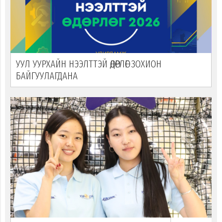
УУЛ УУРХАЙН НЭЭЛТТЭЙ ӨДӨРЛӨГ ЗОХИОН
БАЙГУУЛАГДАНА