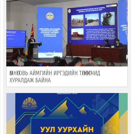
ӨМНӨГОВЬ АЙМГИЙН ИРГЭДИЙН ТӨЛӨӨЛӨГЧИД
ХУРАЛДАЖ БАЙНА