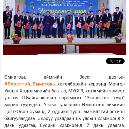
Өмнөговь аймгийн Засаг даргын
#Өсөлттэй_Өмнөговь
хөтөлбөрийн хүрээнд Монгол
Улсын Хөдөлмөрийн баатар, МУСГЗ, хөгжмийн зэмсэг
урлаач П.Байгалжавын нэрэмжит “Эгшиглэнт хуур”
морин хуурчдын Улсын уралдаан Өмнөговь аймгийн
Цогт-Овоо суманд 2 өдрийн турш амжилттай зохион
байгуулагдлаа. Энэхүү уралдаан нь улсын хэмжээнд 2
дахь удаагаа, бүсийн хэмжээнд 7 дахь удаагаа,