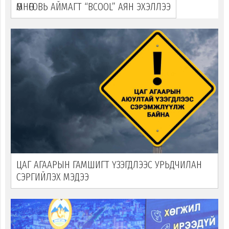
ӨМНӨГОВЬ АЙМАГТ “ВСOOL” АЯН ЭХЭЛЛЭЭ
ЦАГ АГААРЫН ГАМШИГТ ҮЗЭГДЛЭЭС УРЬДЧИЛАН
СЭРГИЙЛЭХ МЭДЭЭ