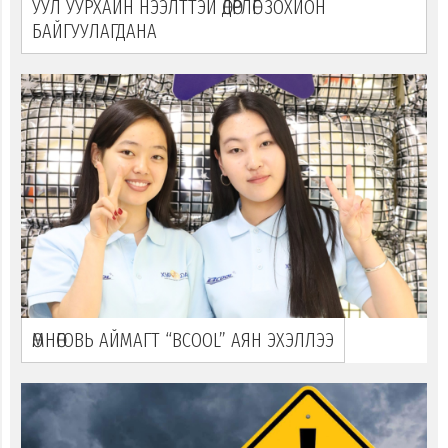
УУЛ УУРХАЙН НЭЭЛТТЭЙ ӨДӨРЛӨГ ЗОХИОН
БАЙГУУЛАГДАНА
ӨМНӨГОВЬ АЙМАГТ “ВСOOL” АЯН ЭХЭЛЛЭЭ