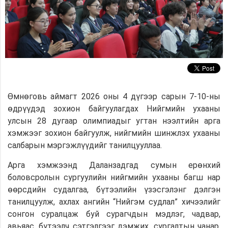
Өмнөговь аймагт 2026 оны 4 дүгээр сарын 7-10-ны
өдрүүдэд зохион байгуулагдах Нийгмийн ухааны
улсын 28 дугаар олимпиадыг угтан нээлтийн арга
хэмжээг зохион байгуулж, нийгмийн шинжлэх ухааны
салбарын мэргэжлүүдийг танилцууллаа.
Арга хэмжээнд Даланзадгад сумын ерөнхий
боловсролын сургуулийн нийгмийн ухааны багш нар
өөрсдийн судалгаа, бүтээлийн үзэсгэлэнг дэлгэн
танилцуулж, ахлах ангийн “Нийгэм судлал” хичээлийг
сонгон суралцаж буй сурагчдын мэдлэг, чадвар,
авьяас, бүтээлч сэтгэлгээг дэмжих, сургалтын чанар,