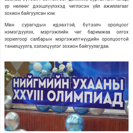
үр нөлөөг дээшлүүлэхэд чиглэсэн үйл ажиллагааг
зохион байгуулсан юм.
Мөн сурагчдын идэвхтэй, бүтээлч оролцоог
нэмэгдүүлэх, мэргэжлийн чиг баримжаа олгох
зорилгоор салбарын мэргэжилтнүүдийн оролцоотой
танилцуулга, хэлэлцүүлэг зохион байгуулагдав.