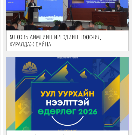
ӨМНӨГОВЬ АЙМГИЙН ИРГЭДИЙН ТӨЛӨӨЛӨГЧИД
ХУРАЛДАЖ БАЙНА