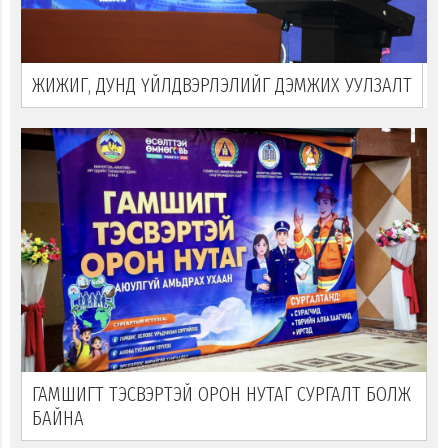
ЖИЖИГ, ДУНД ҮЙЛДВЭРЛЭЛИЙГ ДЭМЖИХ УУЛЗАЛТ
ГАМШИГТ ТЭСВЭРТЭЙ ОРОН НУТАГ СУРГАЛТ БОЛЖ
БАЙНА