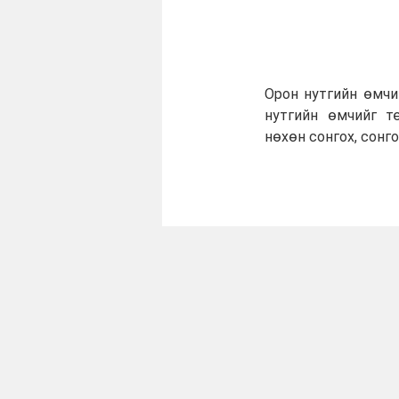
Орон нутгийн өмчи
нутгийн өмчийг т
нөхөн сонгох, сонг