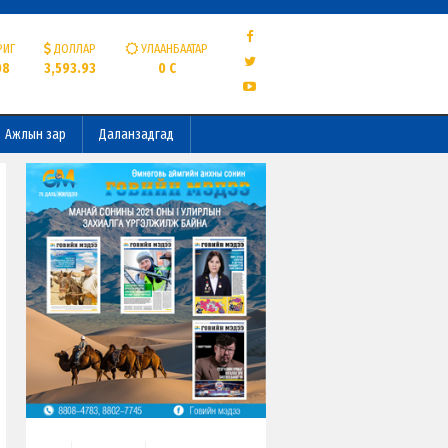
РИГ
ДОЛЛАР
УЛААНБААТАР
08
3,593.93
0 C
Ажлын зар
Даланзадгад