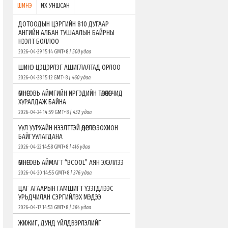
ШИНЭ
ИХ УНШСАН
ДОТООДЫН ЦЭРГИЙН 810 ДУГААР
АНГИЙН АЛБАН ТУШААЛЫН БАЙРНЫ
НЭЭЛТ БОЛЛОО
2026-04-29 15:14 GMT+8
| 500 удаа
ШИНЭ ЦЭЦЭРЛЭГ АШИГЛАЛТАД ОРЛОО
2026-04-28 15:12 GMT+8
| 460 удаа
ӨМНӨГОВЬ АЙМГИЙН ИРГЭДИЙН ТӨЛӨӨЛӨГЧИД
ХУРАЛДАЖ БАЙНА
2026-04-24 14:59 GMT+8
| 432 удаа
УУЛ УУРХАЙН НЭЭЛТТЭЙ ӨДӨРЛӨГ ЗОХИОН
БАЙГУУЛАГДАНА
2026-04-22 14:58 GMT+8
| 416 удаа
ӨМНӨГОВЬ АЙМАГТ “ВСOOL” АЯН ЭХЭЛЛЭЭ
2026-04-20 14:55 GMT+8
| 376 удаа
ЦАГ АГААРЫН ГАМШИГТ ҮЗЭГДЛЭЭС
УРЬДЧИЛАН СЭРГИЙЛЭХ МЭДЭЭ
2026-04-17 14:53 GMT+8
| 384 удаа
ЖИЖИГ, ДУНД ҮЙЛДВЭРЛЭЛИЙГ