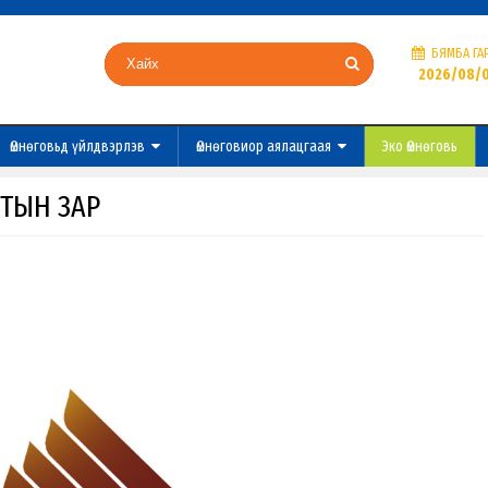
БЯМБА ГА
2026/08/
Өмнөговьд үйлдвэрлэв
Өмнөговиор аялацгаая
Эко Өмнөговь
ТЫН ЗАР