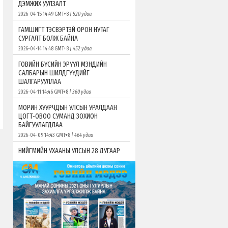
ДЭМЖИХ УУЛЗАЛТ
2026-04-15 14:49 GMT+8
| 520 удаа
ГАМШИГТ ТЭСВЭРТЭЙ ОРОН НУТАГ
СУРГАЛТ БОЛЖ БАЙНА
2026-04-14 14:48 GMT+8
| 452 удаа
ГОВИЙН БҮСИЙН ЭРҮҮЛ МЭНДИЙН
САЛБАРЫН ШИЛДГҮҮДИЙГ
ШАЛГАРУУЛЛАА
2026-04-11 14:46 GMT+8
| 360 удаа
МОРИН ХУУРЧДЫН УЛСЫН УРАЛДААН
ЦОГТ-ОВОО СУМАНД ЗОХИОН
БАЙГУУЛАГДЛАА
2026-04-09 14:43 GMT+8
| 464 удаа
НИЙГМИЙН УХААНЫ УЛСЫН 28 ДУГААР
ОЛИМПИАД ӨМНӨГОВЬ АЙМАГТ ЭХЭЛЛЭЭ
2026-04-08 14:40 GMT+8
| 392 удаа
ЖИЖИГ, ДУНД ҮЙЛДВЭРИЙГ ХӨГЖҮҮЛЭХ
САНГААС ХӨНГӨЛӨЛТТЭЙ ЗЭЭЛ ОЛГОХ ТӨСӨЛ
ХҮЛЭЭН АВЧ ЭХЭЛЛЭЭ
2026-04-06 13:50 GMT+8
| 656 удаа