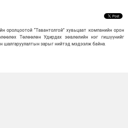
йн оролцоотой “Тавантолгой” хувьцаат компанийн орон
өлөөлөх Төлөөлөн Удирдах зөвлөлийн нэг гишүүнийг
он шалгаруулалтын зарыг нийтэд мэдээлж байна.