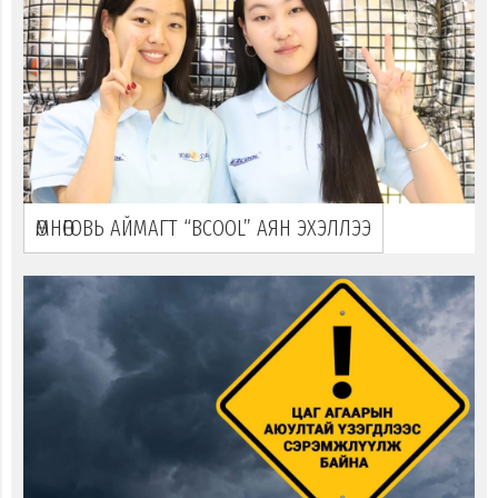
ӨМНӨГОВЬ АЙМАГТ “ВСOOL” АЯН ЭХЭЛЛЭЭ