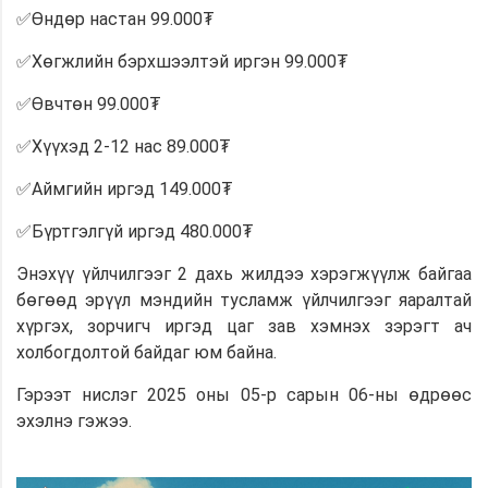
✅Өндөр настан 99.000₮
✅Хөгжлийн бэрхшээлтэй иргэн 99.000₮
✅Өвчтөн 99.000₮
✅Хүүхэд 2-12 нас 89.000₮
✅Аймгийн иргэд 149.000₮
✅Бүртгэлгүй иргэд 480.000₮
Энэхүү үйлчилгээг 2 дахь жилдээ хэрэгжүүлж байгаа
бөгөөд эрүүл мэндийн тусламж үйлчилгээг яаралтай
хүргэх, зорчигч иргэд цаг зав хэмнэх зэрэгт ач
холбогдолтой байдаг юм байна.
Гэрээт нислэг 2025 оны 05-р сарын 06-ны өдрөөс
эхэлнэ гэжээ.