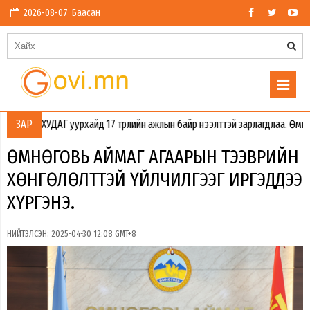
2026-08-07 Баасан
АГ уурхайд 17 төрлийн ажлын байр нээлттэй зарлагдлаа. Өмнөговь Тээври
ЗАР
ӨМНӨГОВЬ АЙМАГ АГААРЫН ТЭЭВРИЙН
ХӨНГӨЛӨЛТТЭЙ ҮЙЛЧИЛГЭЭГ ИРГЭДДЭЭ
ХҮРГЭНЭ.
НИЙТЭЛСЭН: 2025-04-30 12:08 GMT+8