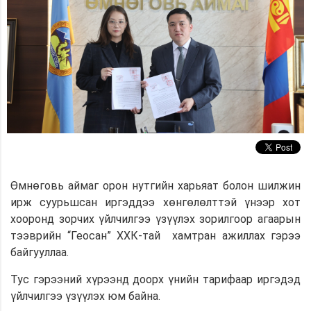
Өмнөговь аймаг орон нутгийн харьяат болон шилжин
ирж суурьшсан иргэддээ хөнгөлөлттэй үнээр хот
хооронд зорчих үйлчилгээ үзүүлэх зорилгоор агаарын
тээврийн “Геосан” ХХК-тай хамтран ажиллах гэрээ
байгууллаа.
Тус гэрээний хүрээнд доорх үнийн тарифаар иргэдэд
үйлчилгээ үзүүлэх юм байна.