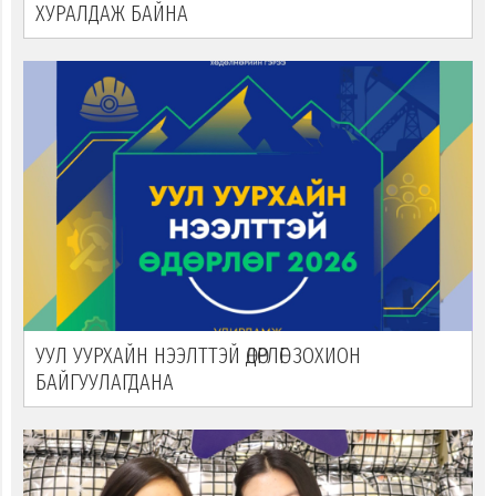
ХУРАЛДАЖ БАЙНА
УУЛ УУРХАЙН НЭЭЛТТЭЙ ӨДӨРЛӨГ ЗОХИОН
БАЙГУУЛАГДАНА