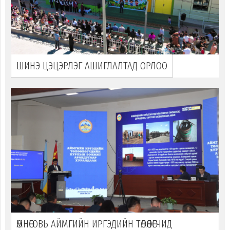
ШИНЭ ЦЭЦЭРЛЭГ АШИГЛАЛТАД ОРЛОО
ӨМНӨГОВЬ АЙМГИЙН ИРГЭДИЙН ТӨЛӨӨЛӨГЧИД